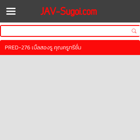
HOME
PRED-276 เบิ้ลสองรู คุณครูทรีซั่ม