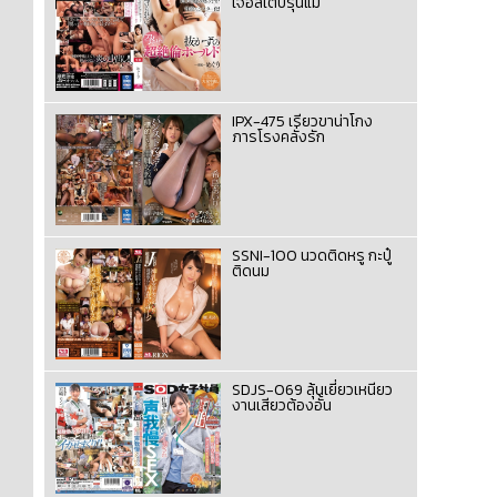
เจอสเต็ปรุ่นแม่
IPX-475 เรียวขาน่าโกง
ภารโรงคลั่งรัก
SSNI-100 นวดติดหรู กะปู๋
ติดนม
SDJS-069 ลุ้นเยี่ยวเหนียว
งานเสียวต้องอั้น