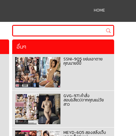
HOME
อื่นๆ
SSNI-905 ขย่มเอาตาย
คุณนายขี้ปี้
GVG-971 คำสั่ง
สอน(เสียว)จากคุณแม่วัย
สาว
MEYD-605 สองสลึงเจ็บ