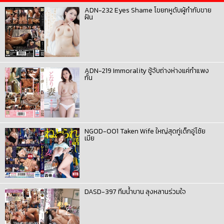
ADN-232 Eyes Shame โขยกหูดับผู้กำกับขาย
ฝัน
ADN-219 Immorality ชู้จับถ่างห่างแค่กำแพง
กั้น
NGOD-001 Taken Wife ใหญ่สุดกู่เด็กอู่โซ้ย
เมีย
DASD-397 ทีมน้ำบาน ลุงหลานร่วมใจ