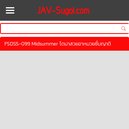
HOME
FSDSS-099 Midsummer โตมาสวยอาหมวยซั่มญาติ