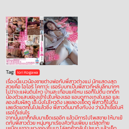
Tag:
Iori Kogawa
เรื่องนี้แนวน้องชายต่างพ่อกับพี่สาวต่างแม่ นักแสดงสุด
สวยคือ ไอโอริ โคกาว่ะ เธอรับบทเป็นพี่สาวที่หลับลึกมากๆ
ไม่ว่าจะแผ่นดินไหว บ้านสะเทือนแค่ไหน เธอก็ไม่ตื่น ตกดึก
น้องตัวแสบย่องเข้าไปในห้องเธอ แอบดูกางเกงในเธอ และ
ลองสัมผัสดู เอ๊ะนิ่งไม่ไหวติง เลยลองเย็ดดู พี่สาวก็ไม่ตื่น
เลยจัดแตกในไปแล้วชิ่ง พี่สาวตื่นมาถึงกับงง ว่ามีน้ำเชื้อในหี
เธอได้เช่นไร
จากนั้นเขาก็กลับมาเย็ดเธออีก แล้วมีการไปโพสขาย ให้มาเย้
ดกับพี่สาวด้วย หนุ่มๆมาเรียงคิวกันเพียบ แต่สุดท้าย
เหมือนเขาจะหวงของขึ้นมา ไล่ลูกค้ากลับไปหมด แล้วเย็ด