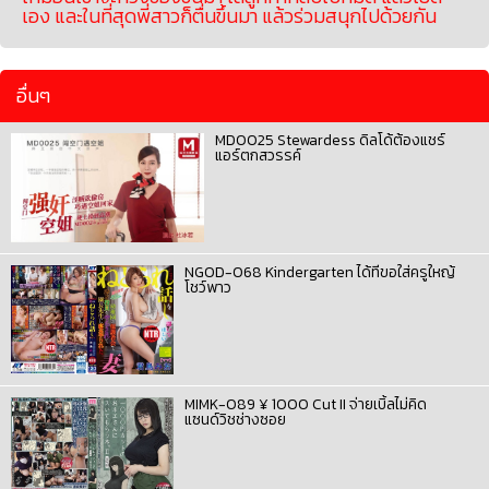
เอง และในที่สุดพี่สาวก็ตื่นขึ้นมา แล้วร่วมสนุกไปด้วยกัน
อื่นๆ
MD0025 Stewardess ดิลโด้ต้องแชร์
แอร์ตกสวรรค์
NGOD-068 Kindergarten ได้ทีขอใส่ครูใหญ้
โชว์พาว
MIMK-089 ¥ 1000 Cut II จ่ายเบิ้ลไม่คิด
แซนด์วิชช่างซอย