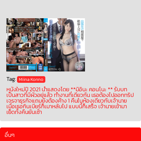
Tag:
Miina Konno
หนังใหม่ปี 2021 นำแสดงโดย **มิอินะ คอนโนะ ** รับบท
เป็นสาวที่มีผัวอยุ่แล้ว ทำงานที่เดียวกัน เธอต้องไปออกทริป
เจรจาธุรกิจแถมยังต้องค้าง 1 คืนในห้องเดียวกับเจ้านาย
เมื่อเธอกินเบียร์ก็เมาหลับไป แบบนี้ก็เสร็จ เจ้านายเข้ามา
เย็ดทั้งคืนยันเช้า
อื่นๆ