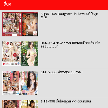
อื่นๆ
SBNR-305 Daughter-in-law มนต์รักลูก
สะใภ้
BGN-054 Newcomer เปิดเลนส์ใสๆคว้าหัวใจ
ยัยอินโนเซนท์
STAR-605 พี่สาวสุดแซ่บ ภาค 1
SNIS-998 ดิ้นไม่หลุดสะดุดเงื่อนทรชน