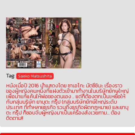
Tag:
Saeko Matsushita
หนังเมื่อปี 2016 นำแสดงโดย ซาเอโกะ มัตซึชิมะ เรื่องราว
ของผู้หญิงคนหนึ่งที่แฝงตัวเข้ามาทำงานในบริษัทยักษใหญ่
เพื่อมาแก้แค้นให้พ่อของตนเอง .. แต่ก็ต้องตกเป็นเหยื่อให้
กับกลุ่มบริษัท ยาบุตะ กรุ๊ป (กลุ่มบริษัทยักษ์ใหญ่ระดับ
ประเทศ ที่ทำหลายธุรกิจ รวมถึงธุรกิจผิดกฎหมาย) และยาบุ
ตะ กรุ๊ป ก็ชอบจับผู้หญิงมาเป็นเครื่องสังเวยกาม… ต้อง
ติดตาม!!