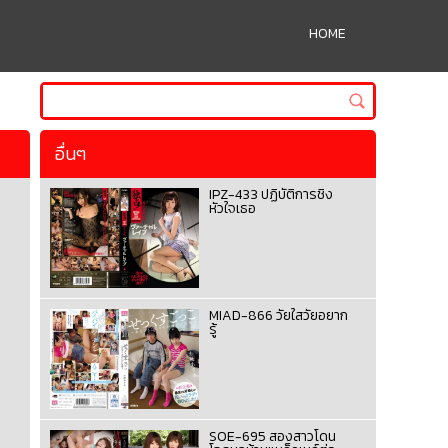
HOME
อื่นๆ
IPZ-433 ปฏิบัติการชิง
หัวใจเธอ
MIAD-866 วัยใสวัยอยาก
รู้
SOE-695 สองสาวโดน