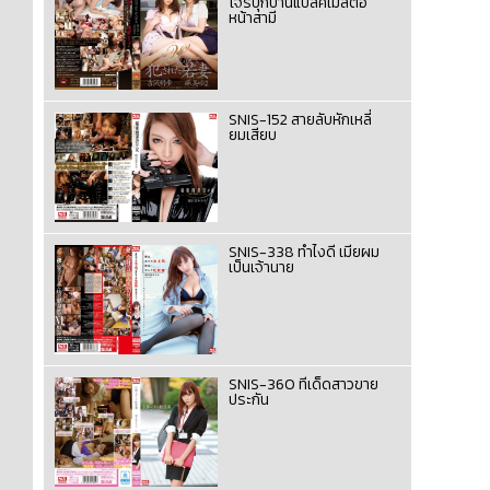
โจรบุกบ้านแบล็คเมล์ต่อ
หน้าสามี
SNIS-152 สายลับหักเหลี่
ยมเสียบ
SNIS-338 ทำไงดี เมียผม
เป็นเจ้านาย
SNIS-360 ทีเด็ดสาวขาย
ประกัน