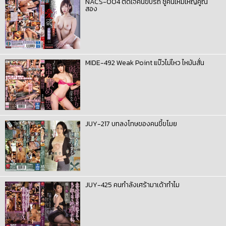
NACS-004 ติดใจคนขับรถ ชู้คนใหม่ใหญ่คูณ
สอง
MIDE-492 Weak Point แบ๊วไม่ไหว ไหมันสั่น
JUY-217 บทลงโทษของคนขี้ขโมย
JUY-425 คนกำลังเศร้ามาเด้าทำไม