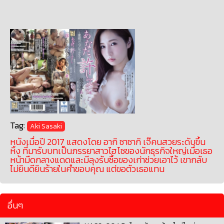
Tag:
Aki Sasaki
หนังเมื่อปี 2017 แสดงโดย อากิ ซาซากิ เจ๊คนสวยระดับขึ้น
หิ้ง ที่มารับบทเป็นภรรยาสาวไฮโซของนักธุรกิจใหญ่เมื่อเธอ
หน้ามืดกลางแดดและมีลุงรับซื้อของเก่าช่วยเอาไว้ เขากลับ
ไม่ยินดียินร้ายในคำขอบคุณ แต่ขอตัวเธอแทน
อื่นๆ