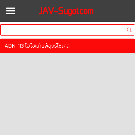
HOME
ADN-113 ไฮโซแท้แพ้ลุงรีไซเคิล