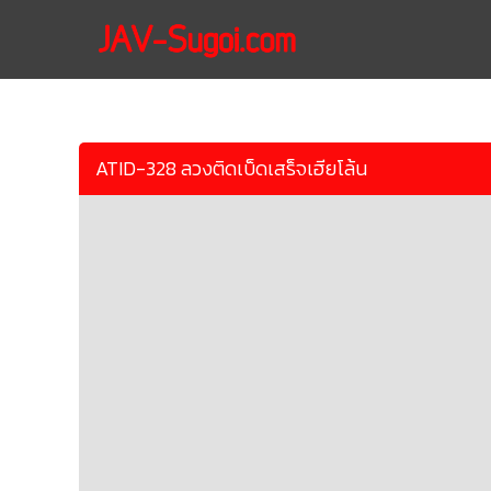
ATID-328 ลวงติดเบ็ดเสร็จเฮียโล้น