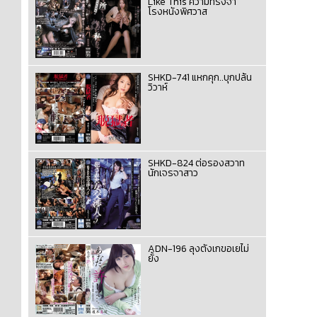
Like This ความทรงจำ
โรงหนังพิศวาส
SHKD-741 แหกคุก..บุกปล้น
วิวาห์
SHKD-824 ต่อรองสวาท
นักเจรจาสาว
ADN-196 ลุงตังเกขอเยไม่
ยั้ง