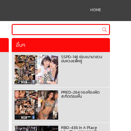
HOME
อื่นๆ
SSPD-146 ย่องเบามาลวง
ข่มควงแพ็คคู่
PRED-264 จองห้องผิด
สะกิดต่อมหื่น
RBD-438 In A Place