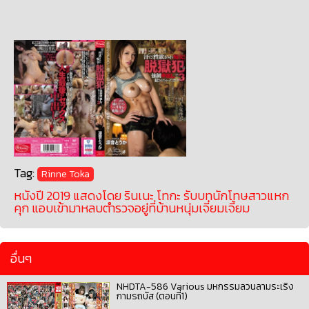
Tag:
Rinne Toka
หนังปี 2019 แสดงโดย รินเนะ โทกะ รับบทนักโทษสาวแหก
คุก แอบเข้ามาหลบตำรวจอยู่ที่บ้านหนุ่มเจี๋ยมเจี้ยม
อื่นๆ
NHDTA-586 Various มหกรรมลวนลามระเริง
กามรถบัส (ตอนที่1)