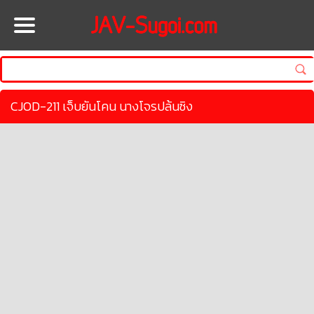
HOME
CJOD-211 เจ็บยันโคน นางโจรปล้นซิง