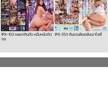
IPX-102 หลอกกินตับ หนึบหนับติด
IPX-553 ก้นชวนฝันขยันเอาใจพี่
ดอ