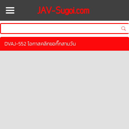
HOME
DVAJ-552 โอกาสคลิกขอกิ๊กสามวัน