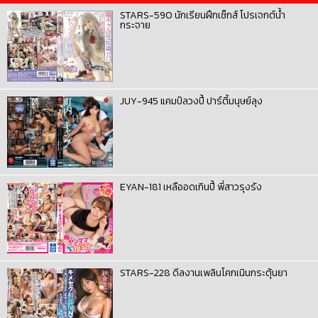
STARS-590 นักเรียนฝึกเซ็กส์ โปรเจกต์น้ำ
กระจาย
JUY-945 แคมป์ลวงปี้ ปาร์ตี้มนุษย์ลุง
EYAN-181 เหลืออดเกินปี้ พี่สาวรุงรัง
STARS-228 ดีลงานเพลินโคกเนินกระตุ้นยา