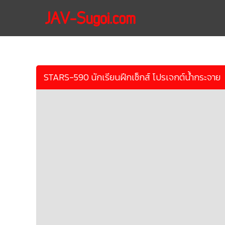
STARS-590 นักเรียนฝึกเซ็กส์ โปรเจกต์น้ำกระจาย