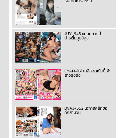
รมขยำเกิร์ลกรุ๊ป
JUY-945 แคมป์ลวงปี้
ปาร์ตี้มนุษย์ลุง
EYAN-181 เหลืออดเกินปี้ พี่
สาวรุงรัง
DVAJ-552 โอกาสคลิกขอ
กิ๊กสามวัน